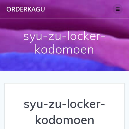
Skip
ORDERKAGU
to
content
syu-zu-locker-
kodomoen
syu-zu-locker-
kodomoen