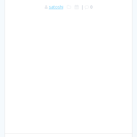
satoshi
|
0