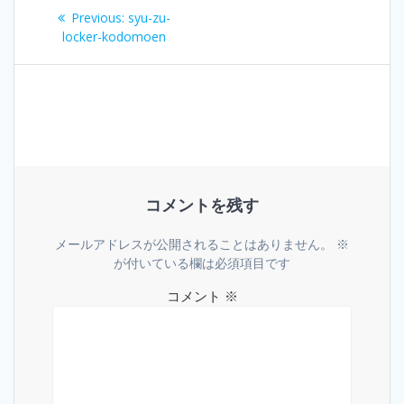
投
Previous
Previous:
syu-zu-
稿
post:
locker-kodomoen
ナ
ビ
ゲ
ー
コメントを残す
シ
メールアドレスが公開されることはありません。
※
ョ
が付いている欄は必須項目です
コメント
※
ン